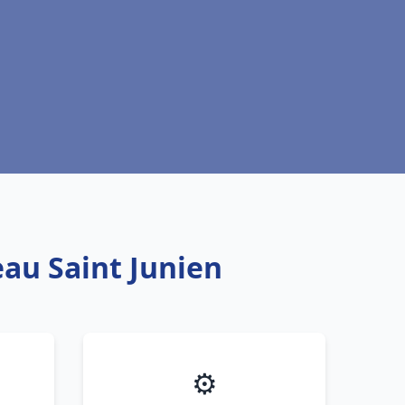
eau Saint Junien
⚙️