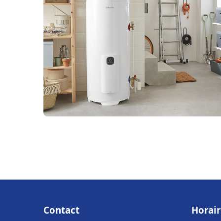
Contact
Horair