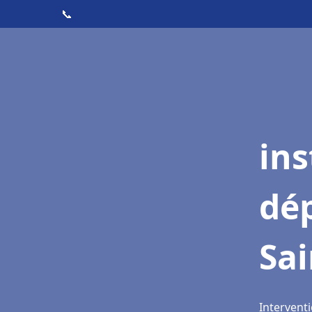
📞
ins
dé
Sai
Interventi