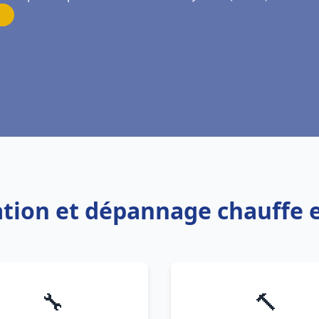
lation et dépannage chauffe 
🔧
🔨