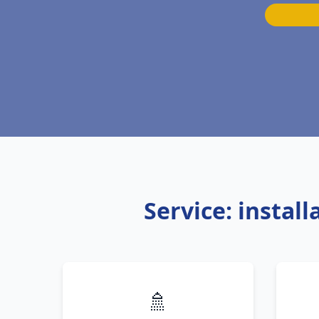
Service: instal
🚿