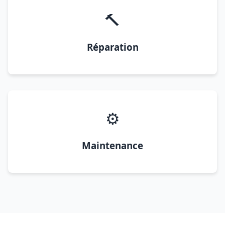
🔨
Réparation
⚙️
Maintenance