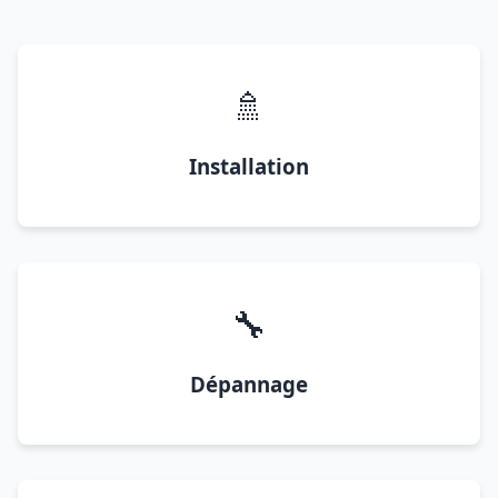
🚿
Installation
🔧
Dépannage