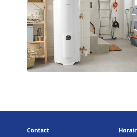
Contact
Horair