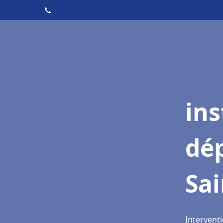
📞
ins
dé
Sa
Intervent