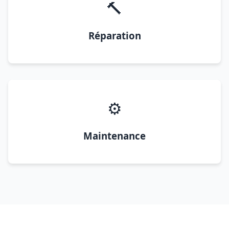
🔨
Réparation
⚙️
Maintenance