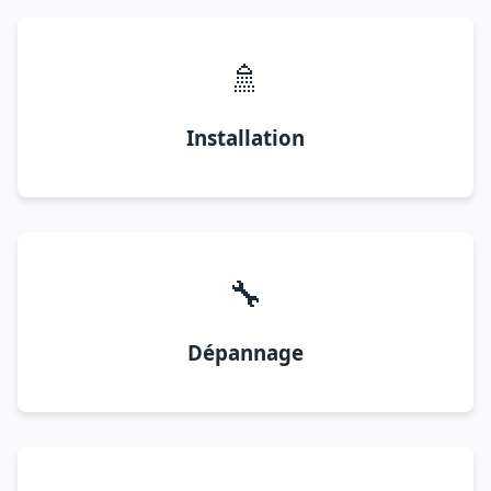
🚿
Installation
🔧
Dépannage