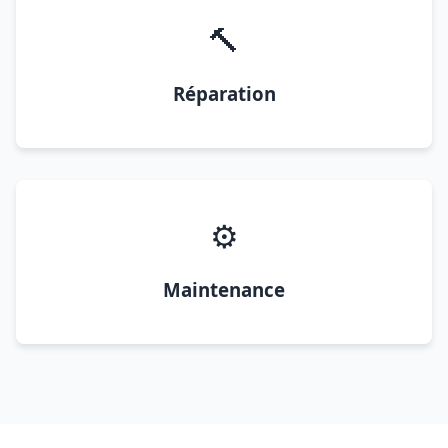
🔨
Réparation
⚙️
Maintenance