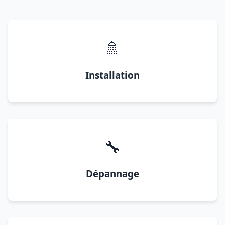
🚿
Installation
🔧
Dépannage