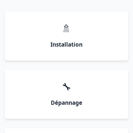
🚿
Installation
🔧
Dépannage