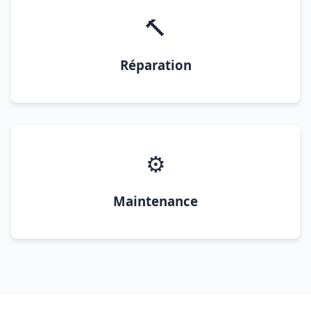
🔨
Réparation
⚙️
Maintenance