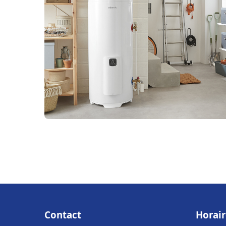
Contact
Horair