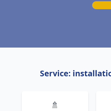
Service: installa
🚿