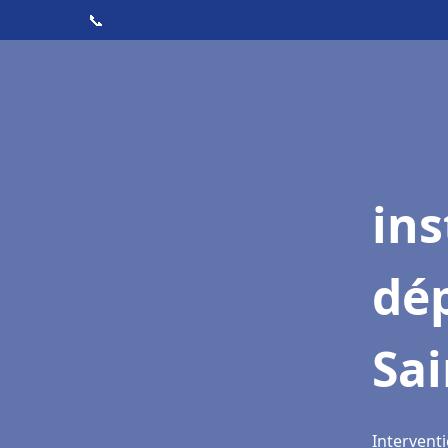
📞
ins
dé
Sai
Interventi