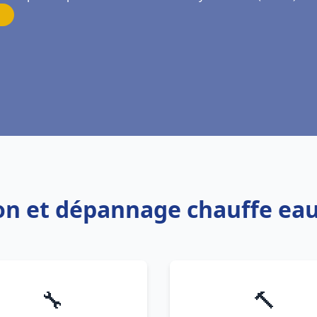
tion et dépannage chauffe eau
🔧
🔨