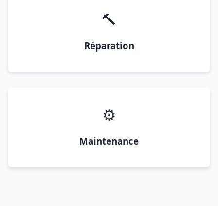
🔨
Réparation
⚙️
Maintenance