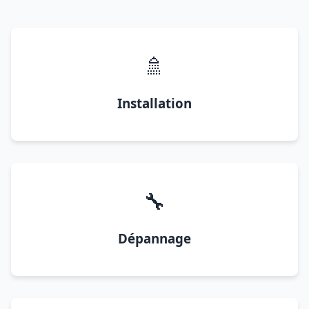
🚿
Installation
🔧
Dépannage