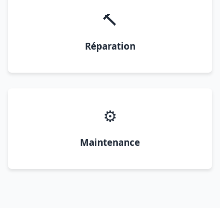
🔨
Réparation
⚙️
Maintenance