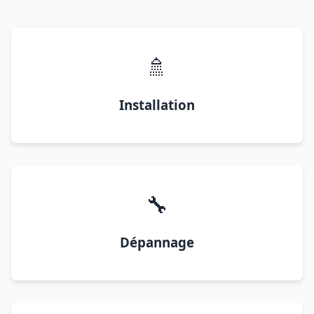
🚿
Installation
🔧
Dépannage