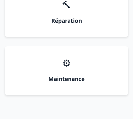
🔨
Réparation
⚙️
Maintenance