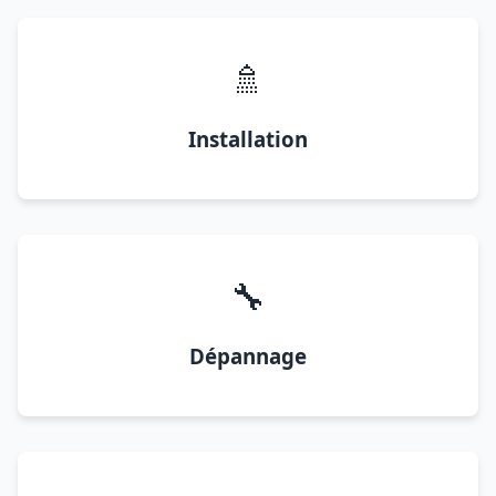
🚿
Installation
🔧
Dépannage