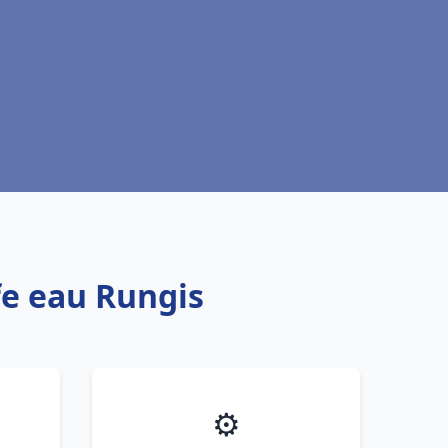
fe eau Rungis
⚙️