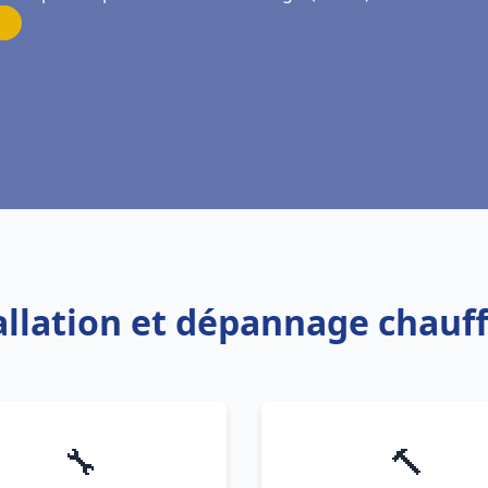
tallation et dépannage chauf
🔧
🔨