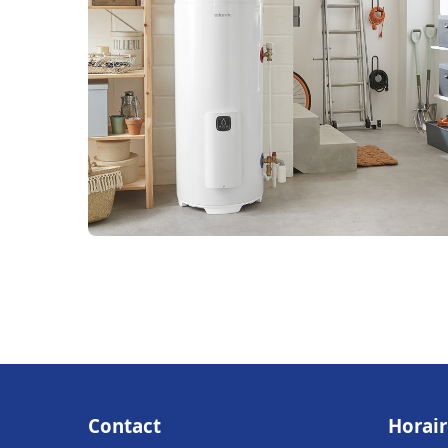
Contact
Horair