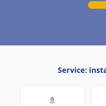
Service: ins
🚿