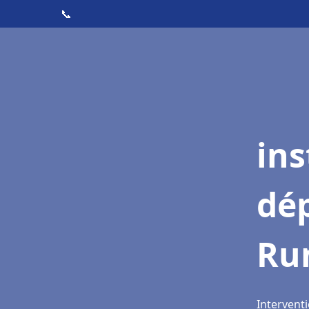
📞
ins
dé
Ru
Interventi