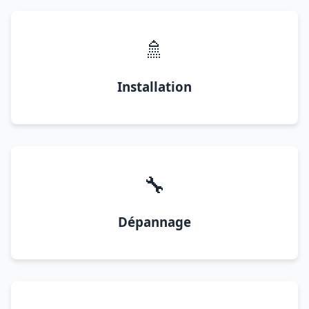
🚿
Installation
🔧
Dépannage