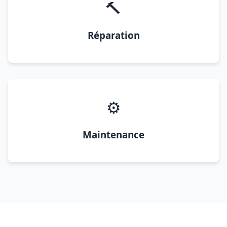
🔨
Réparation
⚙️
Maintenance