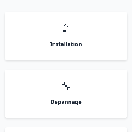
🚿
Installation
🔧
Dépannage