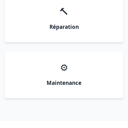
🔨
Réparation
⚙️
Maintenance