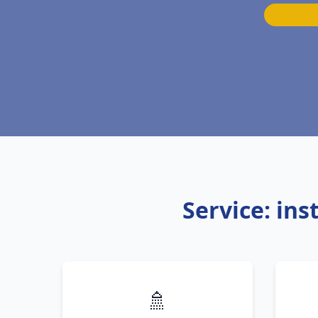
Service: in
🚿