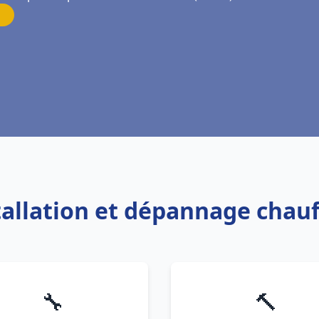
stallation et dépannage chauf
🔧
🔨