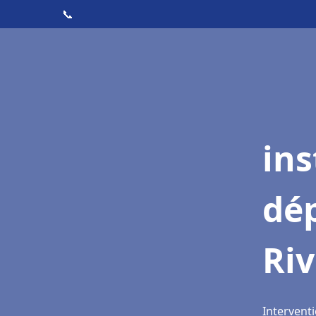
📞
ins
dé
Riv
Interventi