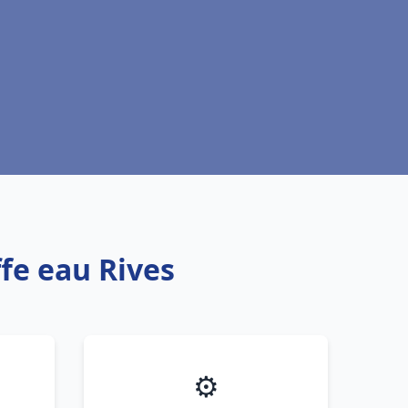
fe eau Rives
⚙️