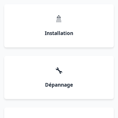
🚿
Installation
🔧
Dépannage