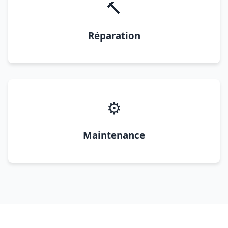
🔨
Réparation
⚙️
Maintenance