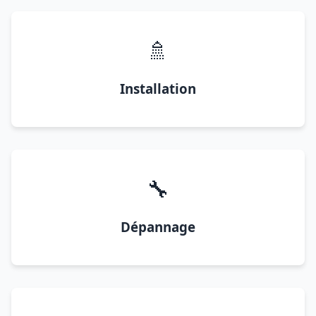
🚿
Installation
🔧
Dépannage