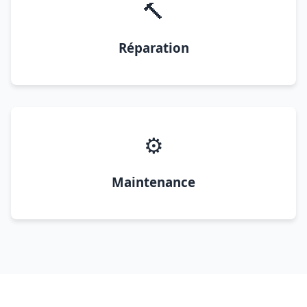
🔨
Réparation
⚙️
Maintenance