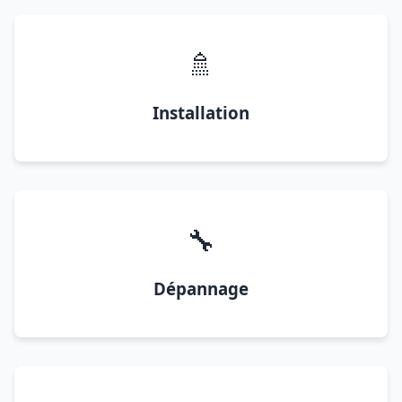
🚿
Installation
🔧
Dépannage