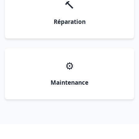
🔨
Réparation
⚙️
Maintenance