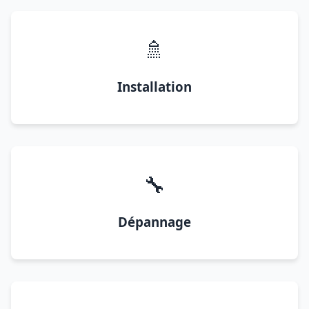
🚿
Installation
🔧
Dépannage