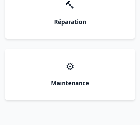
🔨
Réparation
⚙️
Maintenance