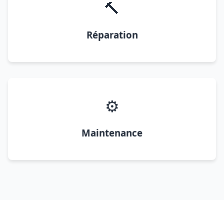
🔨
Réparation
⚙️
Maintenance