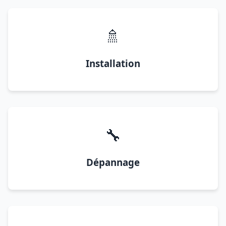
🚿
Installation
🔧
Dépannage