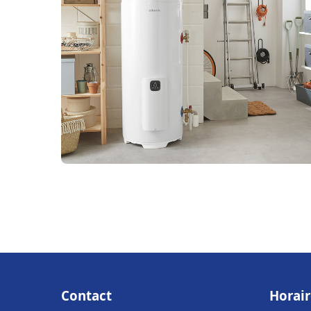
Contact
Horair