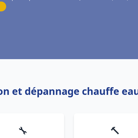
tion et dépannage chauffe ea
🔧
🔨