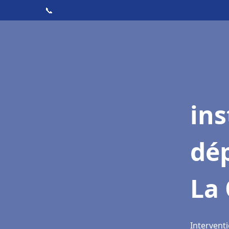
📞
ins
dé
La
Interventi