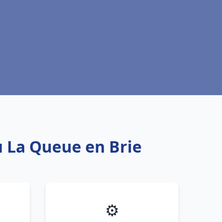
u La Queue en Brie
⚙️