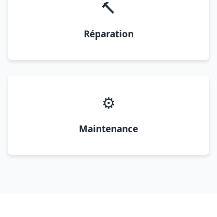
🔨
Réparation
⚙️
Maintenance