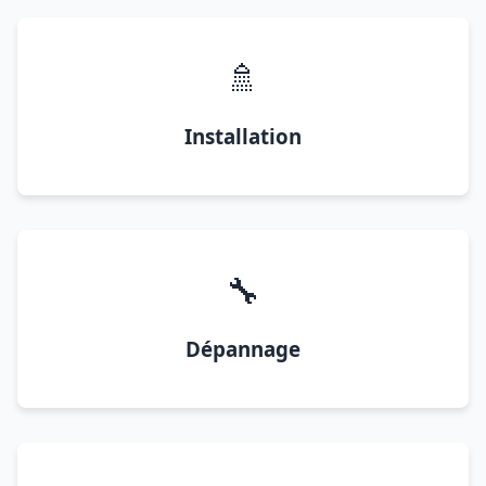
🚿
Installation
🔧
Dépannage