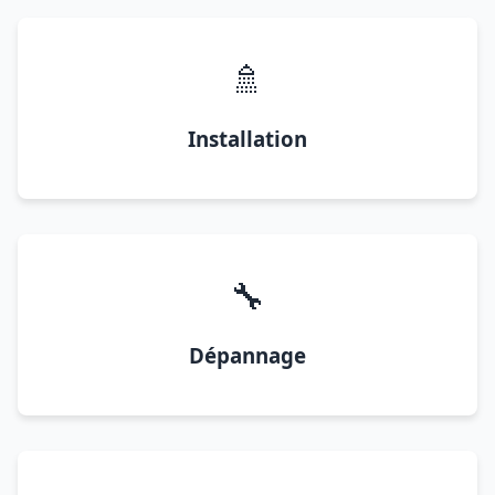
🚿
Installation
🔧
Dépannage