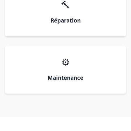
🔨
Réparation
⚙️
Maintenance