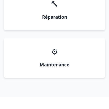
🔨
Réparation
⚙️
Maintenance