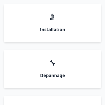
🚿
Installation
🔧
Dépannage