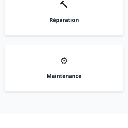
🔨
Réparation
⚙️
Maintenance