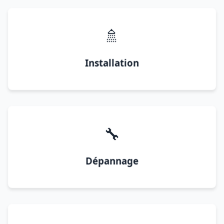
🚿
Installation
🔧
Dépannage