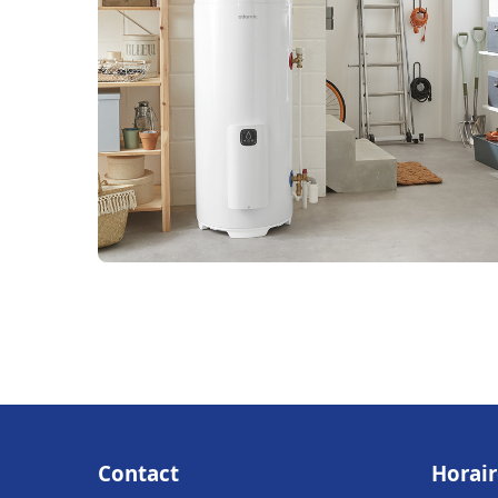
Contact
Horair