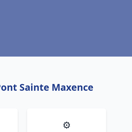
 Pont Sainte Maxence
⚙️