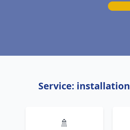
Service: installati
🚿