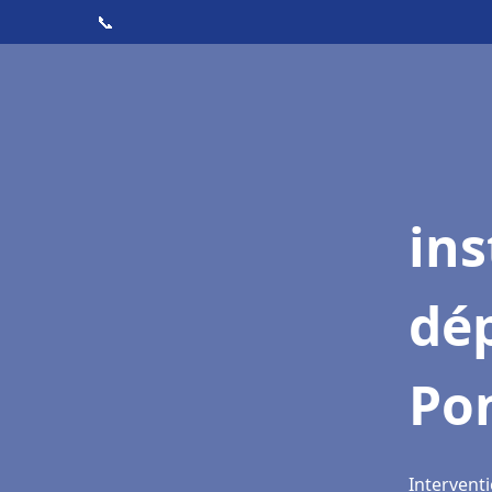
📞
ins
dé
Po
Intervent