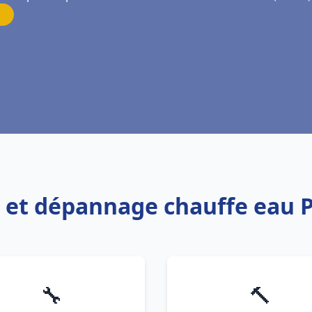
on et dépannage chauffe eau
🔧
🔨