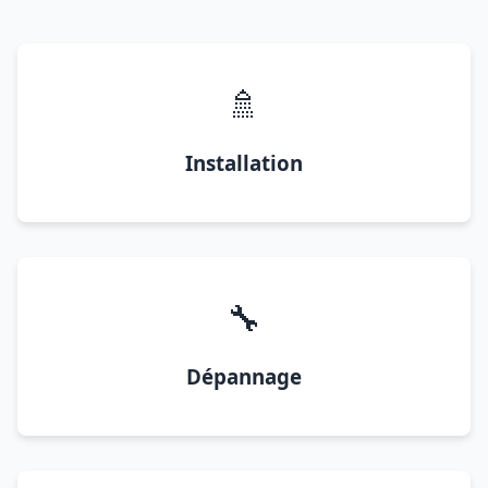
🚿
Installation
🔧
Dépannage