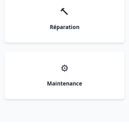
🔨
Réparation
⚙️
Maintenance