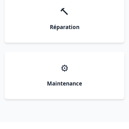
🔨
Réparation
⚙️
Maintenance