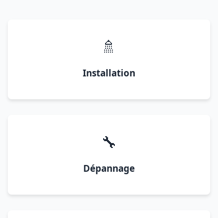
🚿
Installation
🔧
Dépannage