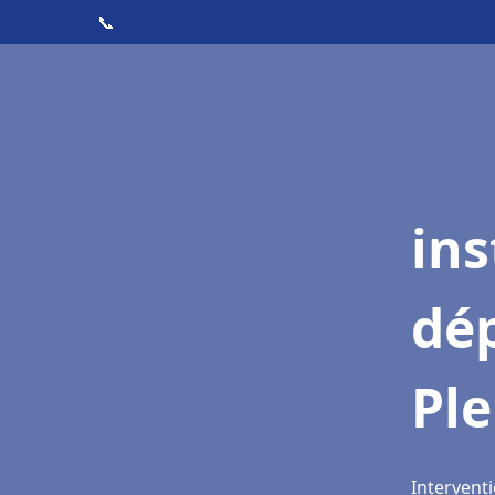
📞
ins
dé
Ple
Interventi