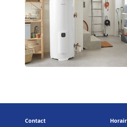
Contact
Horair