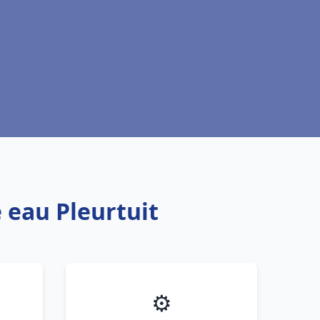
 eau Pleurtuit
⚙️