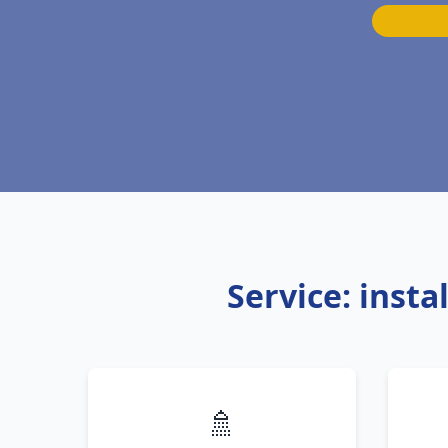
Service: inst
🚿