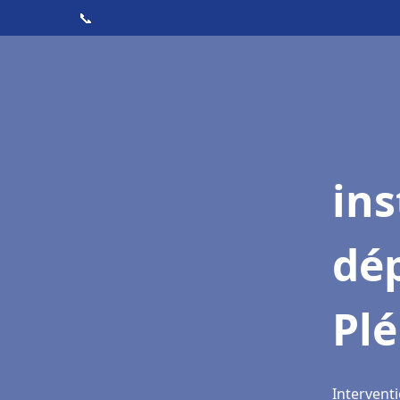
📞
ins
dé
Plé
Interventi