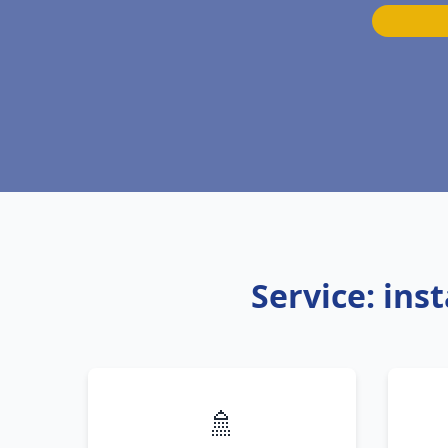
Service: ins
🚿