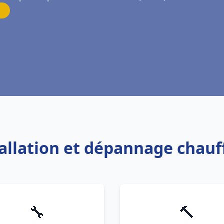
tallation et dépannage chauf
🔧
🔨