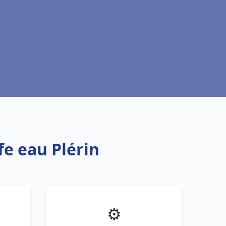
fe eau Plérin
⚙️