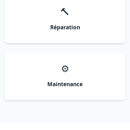
🔨
Réparation
⚙️
Maintenance