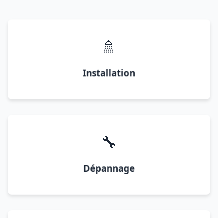
🚿
Installation
🔧
Dépannage