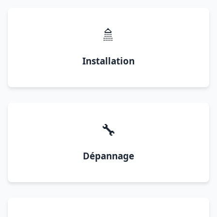
🚿
Installation
🔧
Dépannage