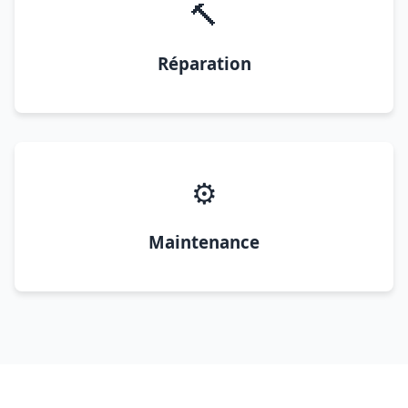
🔨
Réparation
⚙️
Maintenance