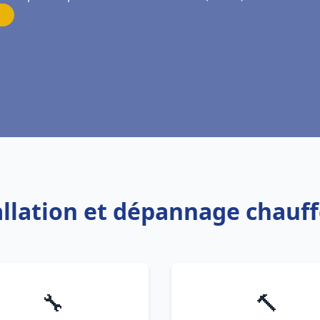
tallation et dépannage chauff
🔧
🔨