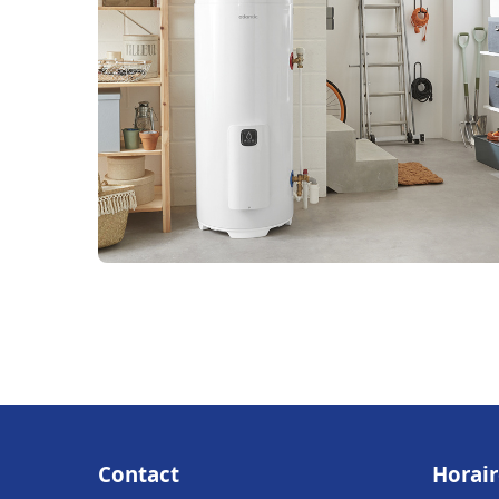
Contact
Horair