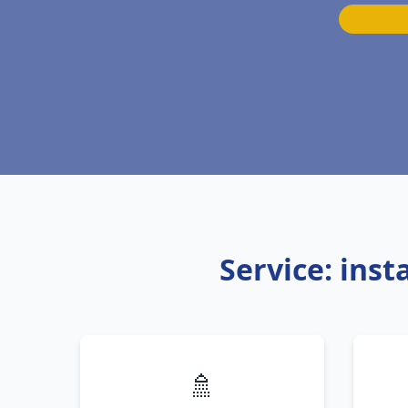
Service: ins
🚿