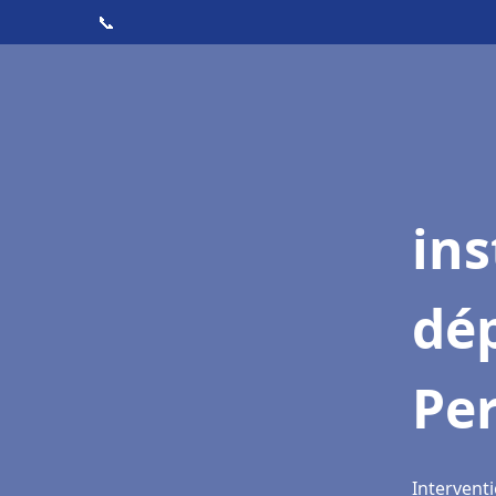
📞
ins
dé
Per
Interventi