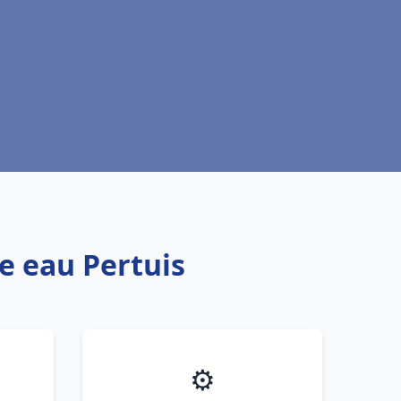
e eau Pertuis
⚙️