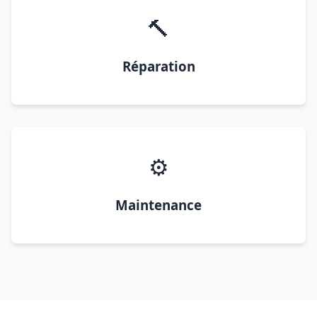
🔨
Réparation
⚙️
Maintenance