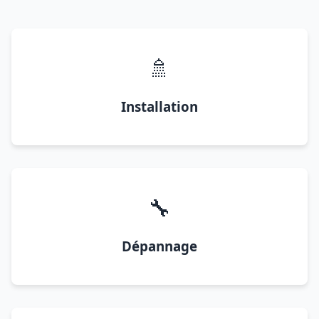
🚿
Installation
🔧
Dépannage