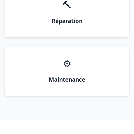
🔨
Réparation
⚙️
Maintenance