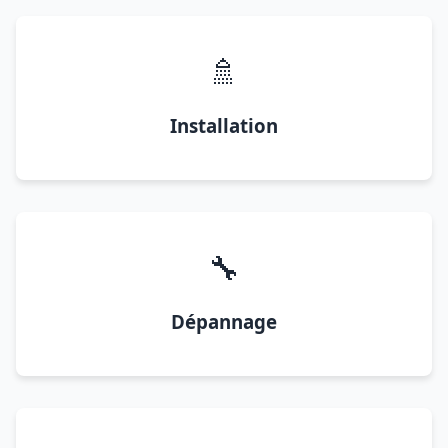
🚿
Installation
🔧
Dépannage