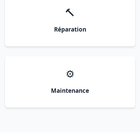
🔨
Réparation
⚙️
Maintenance