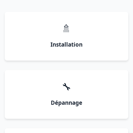
🚿
Installation
🔧
Dépannage