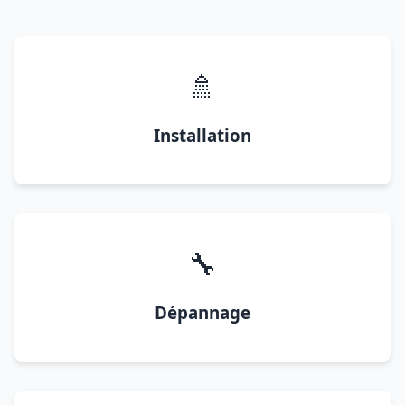
🚿
Installation
🔧
Dépannage