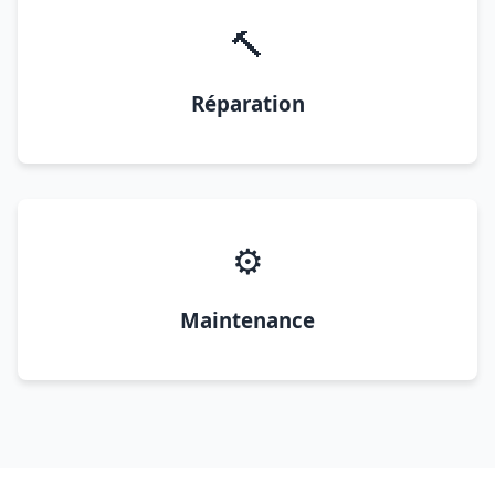
🔨
Réparation
⚙️
Maintenance