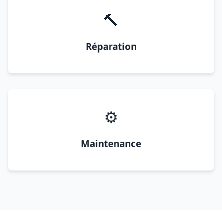
🔨
Réparation
⚙️
Maintenance