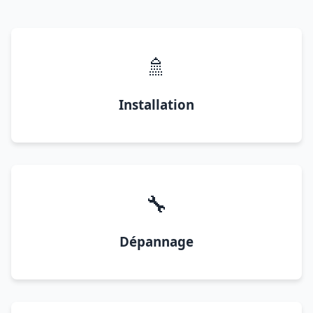
🚿
Installation
🔧
Dépannage