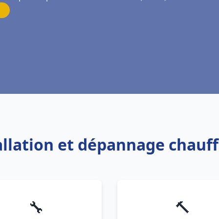
tallation et dépannage chauff
🔧
🔨