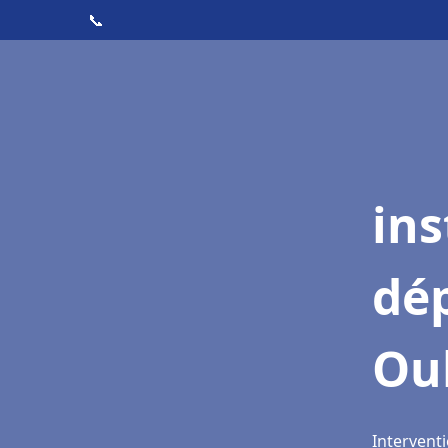
📞
ins
dé
Oul
Interventi