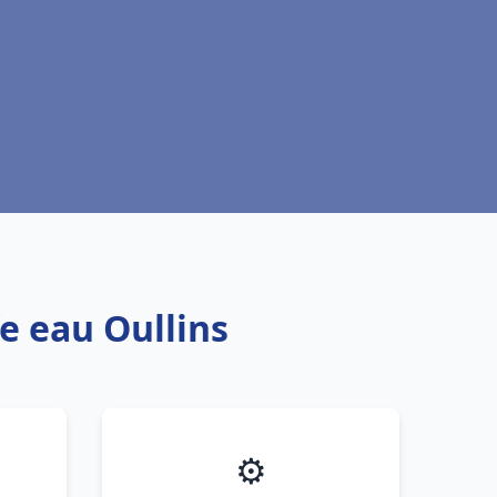
e eau Oullins
⚙️