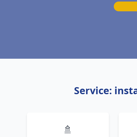
Service: ins
🚿