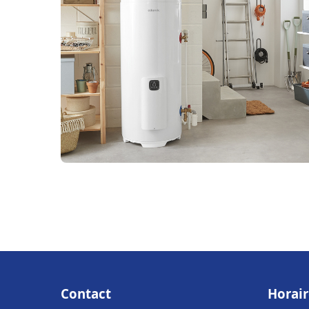
Contact
Horair