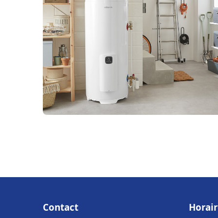
Contact
Horair