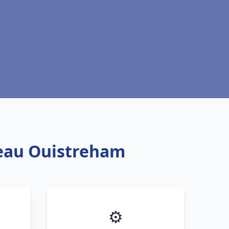
 eau Ouistreham
⚙️