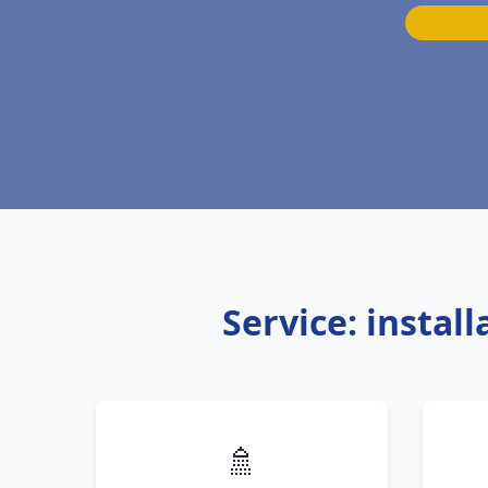
Service: insta
🚿