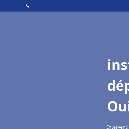
📞
ins
dé
Ou
Intervent