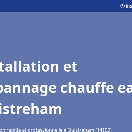
🕒 in
tallation et
pannage chauffe e
istreham
ion rapide et professionnelle à Ouistreham (14150)