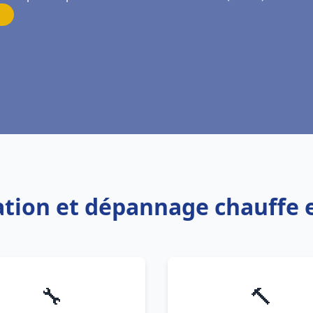
llation et dépannage chauffe
🔧
🔨