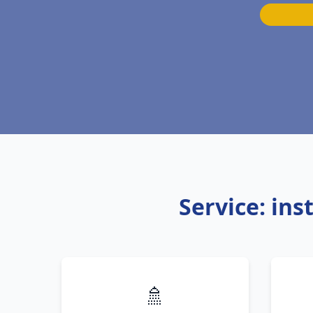
Service: ins
🚿