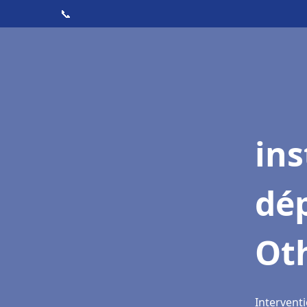
📞
ins
dé
Ot
Interventi