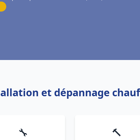
tallation et dépannage chau
🔧
🔨