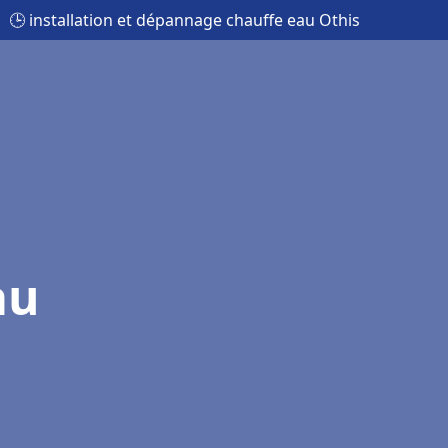
🕒 installation et dépannage chauffe eau Othis
au