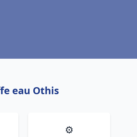
ffe eau Othis
⚙️