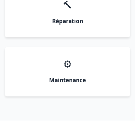
🔨
Réparation
⚙️
Maintenance