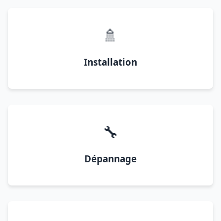
🚿
Installation
🔧
Dépannage