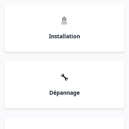
🚿
Installation
🔧
Dépannage