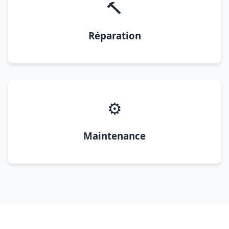
🔨
Réparation
⚙️
Maintenance