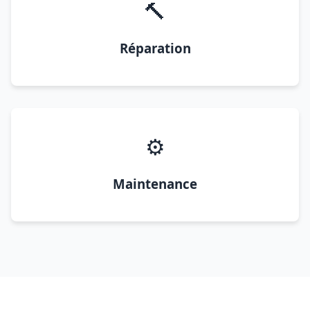
🔨
Réparation
⚙️
Maintenance