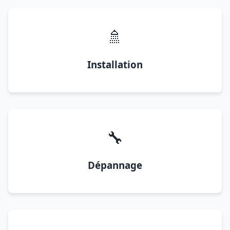
🚿
Installation
🔧
Dépannage