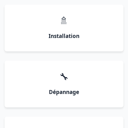
🚿
Installation
🔧
Dépannage