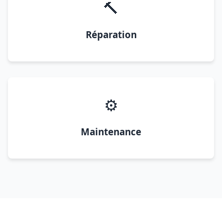
🔨
Réparation
⚙️
Maintenance