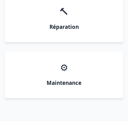
🔨
Réparation
⚙️
Maintenance