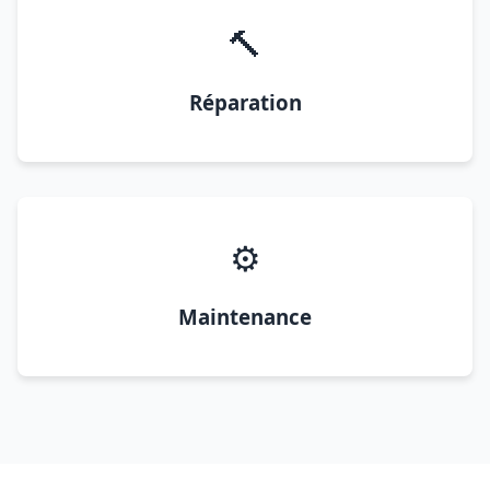
🔨
Réparation
⚙️
Maintenance