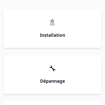
🚿
Installation
🔧
Dépannage