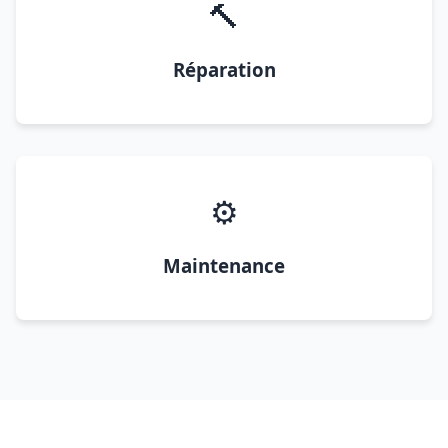
🔨
Réparation
⚙️
Maintenance