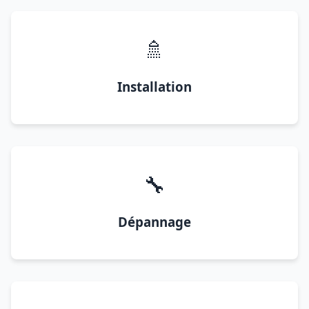
🚿
Installation
🔧
Dépannage