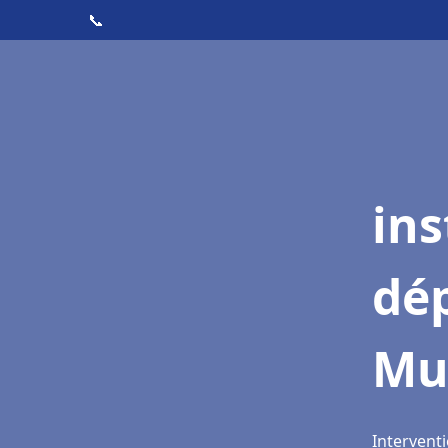
📞
ins
dé
Mu
Intervent