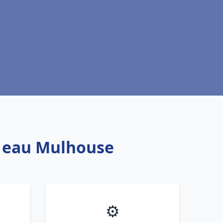
e eau Mulhouse
⚙️