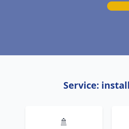
Service: inst
🚿