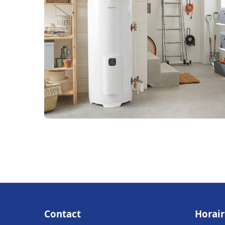
Contact
Horair