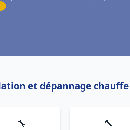
allation et dépannage chauff
🔧
🔨