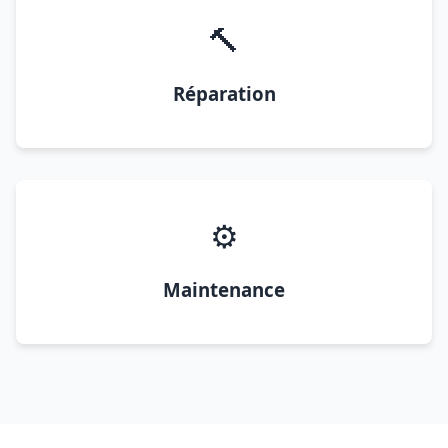
🔨
Réparation
⚙️
Maintenance