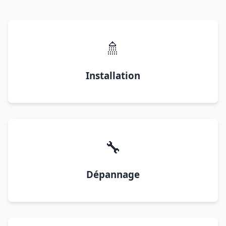
🚿
Installation
🔧
Dépannage