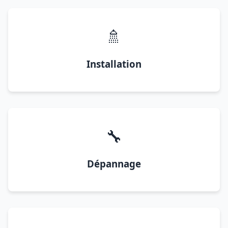
🚿
Installation
🔧
Dépannage