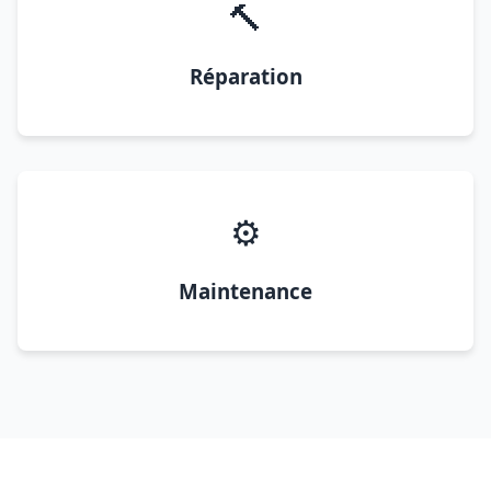
🔨
Réparation
⚙️
Maintenance